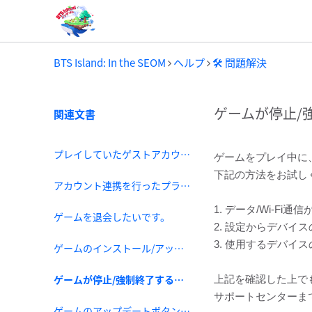
BTS Island: In the SEOM
ヘルプ
🛠️ 問題解決
ゲームが停止/
関連文書
プレイしていたゲストアカウントに接続できません。
ゲームをプレイ中に
下記の方法をお試し
アカウント連携を行ったプラットフォームのID/PWを忘れました。
1. データ/Wi-F
ゲームを退会したいです。
2. 設定からデバ
3. 使用するデバ
ゲームのインストール/アップデートができません。
ゲームが停止/強制終了する現象があります。
上記を確認した上で
サポートセンターま
ゲームのアップデートボタンが見当たりません。